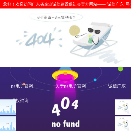
您好！欢迎访问广东省企业诚信建设促进会官方网站——"诚信广东"网(www.cx
市场监管总局：依法对严重失信主体实
次-pa电子官网
pa电子官网
关于pa电子官网
诚信广东
维权咨询
文章点击排行
诚信新闻
广州市发展改革委关于做
重大突发公共卫生事件一