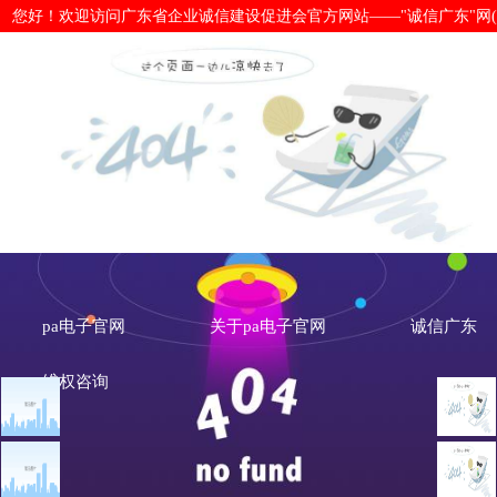
您好！欢迎访问广东省企业诚信建设促进会官方网站——"诚信广东"网(www.cx
刘瑛：“创新引领、信用赋能、商标管
质量发展-pa电子官网
pa电子官网
关于pa电子官网
诚信广东
维权咨询
文章点击排行
诚信新闻
广州市发展改革委关于做
刘
重大突发公共卫生事件一