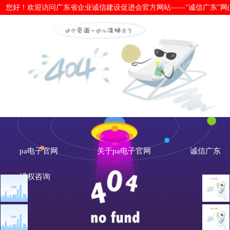
您好！欢迎访问广东省企业诚信建设促进会官方网站——"诚信广东"网(www.cx
国务院：鼓励保险机构开展国内贸易信
网
pa电子官网
关于pa电子官网
诚信广东
维权咨询
文章点击排行
诚信新闻
广州市发展改革委关于做
重大突发公共卫生事件一