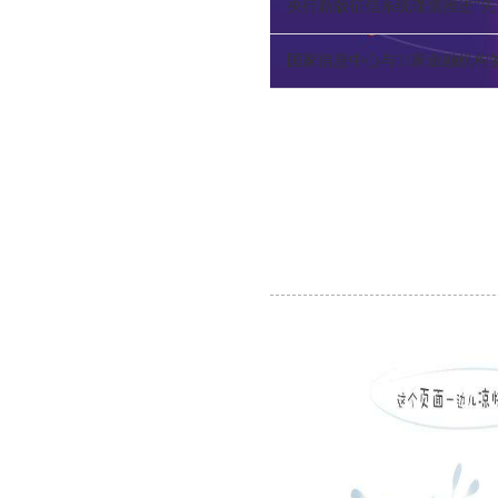
央行新版征信系统谨慎推进“先
国家信息中心与11家金融机构