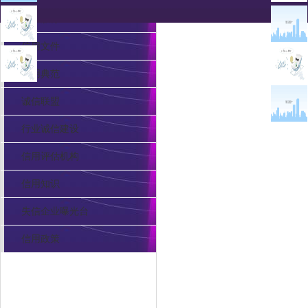
信用服务
信用文件
信用典范
诚信联盟
行业诚信建设
信用评估机构
信用知识
失信企业曝光台
信用政策
pa电子官网的联系方式