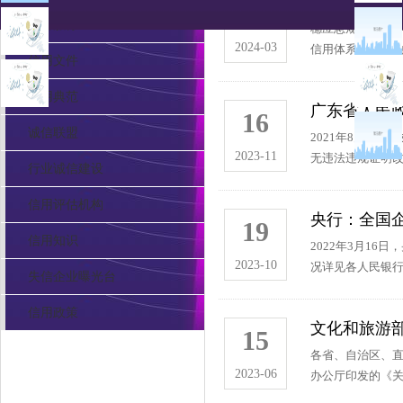
广州市应急
28
信用服务
穗应急规字〔20
2024-03
信用体系，规范地震
信用文件
信用典范
广东省人民
16
诚信联盟
2021年8月省
2023-11
无违法违规证明改革
行业诚信建设
信用评估机构
央行：全国企
19
信用知识
2022年3月1
2023-10
况详见各人民银行分
失信企业曝光台
信用政策
文化和旅游部
15
各省、自治区、直
2023-06
办公厅印发的《关于
pa电子官网的联系方式