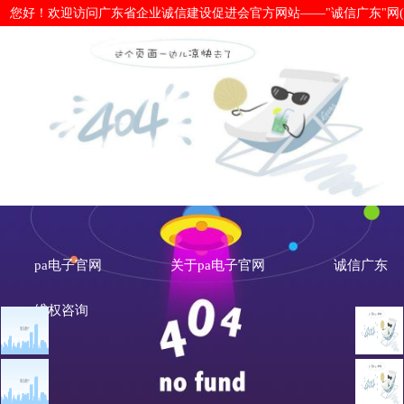
您好！欢迎访问广东省企业诚信建设促进会官方网站——"诚信广东"网(www.cx
信用政策-pa电子官网
pa电子官网
关于pa电子官网
诚信广东
维权咨询
信用政策
信用建设