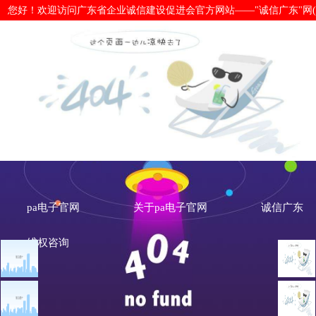
您好！欢迎访问广东省企业诚信建设促进会官方网站——"诚信广东"网(www.cx
省诚信动态-pa电子官网
pa电子官网
关于pa电子官网
诚信广东
维权咨询
省诚信动态
诚信新闻