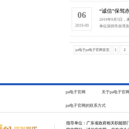
“诚信”保
06
2019年9月5
2019-09
单位深圳市赤湾东
pa电子pa电子官网首页
1
2
pa电子官网
关于pa电子官
pa电子官网的联系方式
指导单位：广东省政府相关职能部