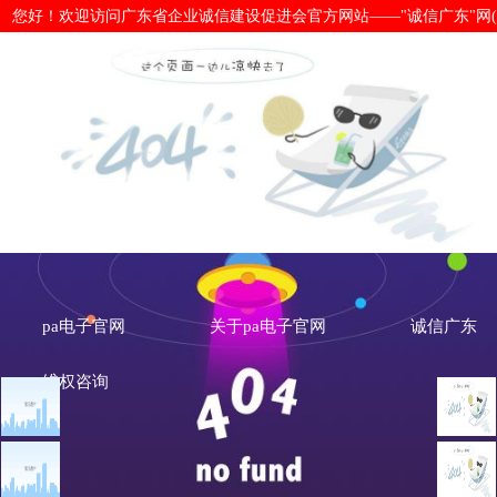
您好！欢迎访问广东省企业诚信建设促进会官方网站——"诚信广东"网(www.cx
信用知识-pa电子官网
pa电子官网
关于pa电子官网
诚信广东
维权咨询
信用知识
信用建设