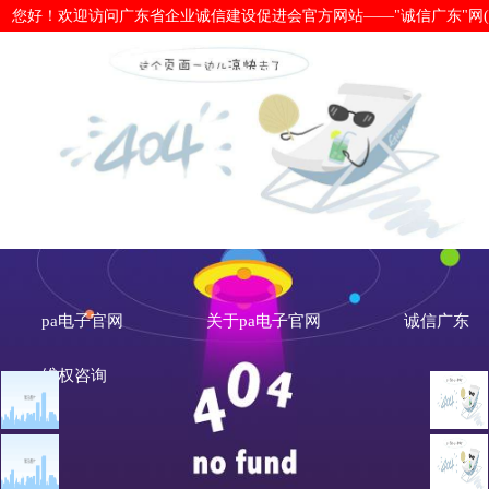
您好！欢迎访问广东省企业诚信建设促进会官方网站——"诚信广东"网(www.cx
地市诚信动态-pa电子官网
pa电子官网
关于pa电子官网
诚信广东
维权咨询
地市诚信动态
诚信广东