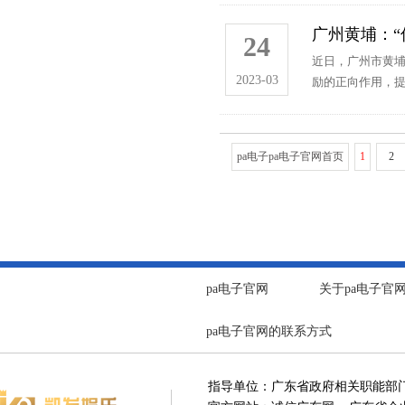
广州黄埔：“
24
近日，广州市黄埔
2023-03
励的正向作用，提升
pa电子pa电子官网首页
1
2
pa电子官网
关于pa电子官
pa电子官网的联系方式
指导单位：广东省政府相关职能部