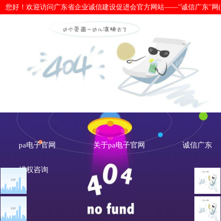
您好！欢迎访问广东省企业诚信建设促进会官方网站——"诚信广东"网(www.cx
广州白云区：创新提升信用监管质效-
pa电子官网
关于pa电子官网
诚信广东
维权咨询
文章点击排行
地市诚信动态
广州市发展改革委关于做
重大突发公共卫生事件一