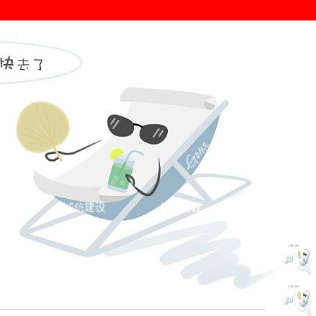
证
诚信建设
信用建设
你的位置： >
诚信地市
>
今日头条
>