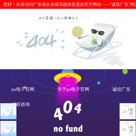
您好！欢迎访问广东省企业诚信建设促进会官方网站——"诚信广东"网(www.cx
王伟、欧阳捷：征信立法的中国探索-
pa电子官网
关于pa电子官网
诚信广东
维权咨询
信用知识
信用建设