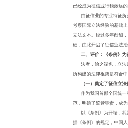
已经成为征信业行稳致远的
由征信业的专业特征所决
考察国际立法经验的基础上
立法文本。经过多年酝酿，
础，由此开启了征信业法治
二、评价：《条例》为征
法者，治之端也，立法是
所构建的法律框架是符合中
（一）奠定了征信立法
作为我国首部全国统一的
范，明确了监管职责，成为
以《条例》为开端，我国
据《条例》的规定，中国人