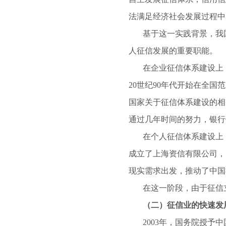
法满足经济社会发展过程中
基于这一实践背景，我国
人征信发展的重要职能。
在企业征信体系建设上，
20世纪90年代开始在全
国家关于征信体系建设的相
通过几年时间的努力，银行
在个人征信体系建设上，基
成立了上海资信有限公司，
现实需求出发，推动了中国
在这一阶段，由于征信立
（二）征信业的快速发展
2003年，国务院授予中