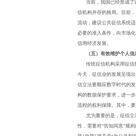
当前，我国已经形成了以
信机构并存的格局。目前，
流动，建议公共征信系统适
必要的准入条件，向市场化
信用经济发展。
（五）有效维护个人信
传统征信机构采用征信报
今天，征信业的发展呈现出
信立法要顺应数字时代的发
构的数据保护要求，进一步
流程的权利保障。其中，要
尤为重要的是，征信立法
性，需要对“告知同意”规