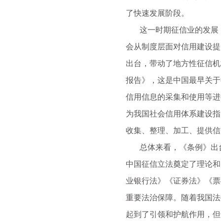
了快速发展阶段。
这一时期征信业的发展，对
会从制度层面对信用建设提
出台，带动了地方性征信机
报告》，这是中国最早关于
信用信息的采集和使用等进行
为我国社会信用体系建设指
收集、整理、加工、提供信
总体来看，《条例》出台
中国征信立法奠定了理论和
业银行法》《证券法》《票
重要法治保障。随着我国法
起到了引领和护航作用，但