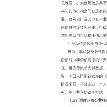
息维度，扩大信用信息共享
构与其他机构之间缺乏有效
业、政府部门及其他企事业
用信息的流转和利用。打破
信用信息与市场信用信息的
2. 推动信贷数据与替代
当前，非信贷类替代数据
偿债能力和偿债意愿的重要
视、租赁等账单支付数据，
务。中国人民银行发布的《
情况来看，平台企业、个人
权、签订共享协议等方式，
（四）适度开放公共征