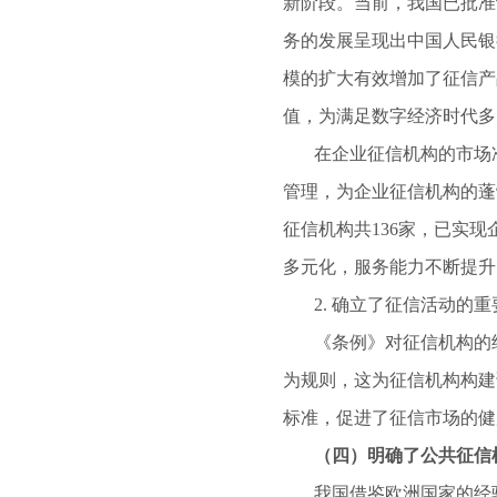
新阶段。当前，我国已批准
务的发展呈现出中国人民银
模的扩大有效增加了征信产
值，为满足数字经济时代多
在企业征信机构的市场准
管理，为企业征信机构的蓬
征信机构共136家，已实
多元化，服务能力不断提升
2. 确立了征信活动的重
《条例》对征信机构的经
为规则，这为征信机构构建
标准，促进了征信市场的健
（四）明确了公共征信机
我国借鉴欧洲国家的经验