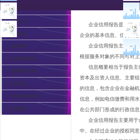
信用服务
信用文件
企业信用报告是全面记录
信用典范
企业的基本信息、信贷信息
企业信用报告主体信息主
诚信联盟
根据服务对象的不同可对上
行业诚信建设
信息概要相当于报告主体
信用评估机构
资本及出资人信息、主要组
信用知识
的信息，包含企业在金融机
失信企业曝光台
信息，例如电信缴费和用水
信用政策
在公共部门形成的行政信息
企业信用报告主要用于金
中。在经过企业的授权同意
pa电子官网的联系方式