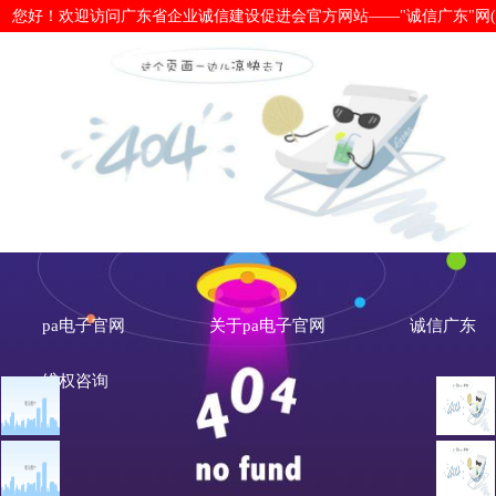
您好！欢迎访问广东省企业诚信建设促进会官方网站——"诚信广东"网(www.cx
企业征信报告介绍-pa电子官网
pa电子官网
关于pa电子官网
诚信广东
维权咨询
信用服务
信用建设