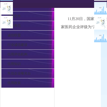
信用服务
信用文件
11月20日，国家医保局医
信用典范
家医药企业评级为“严重”，
诚信联盟
行业诚信建设
信用评估机构
信用知识
失信企业曝光台
信用政策
pa电子官网的联系方式