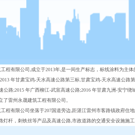
程有限公司,成立于2013年,是一间生产标志，标线涂料为主体
2013 年甘肃宝鸡-天水高速公路第三标,甘肃宝鸡-天水高速公路第七标
公路;2015 年广西柳江-武宣高速公路;2016 年甘肃九洲-安宁绕
成立了雷州永晟建筑工程有限公司。
有限公司坐落于207国道旁边,距湛江雷州市客路镇政府住地约 
路灯杆，刺铁丝等产品及高速公路,市政道路的交通安全设施施工