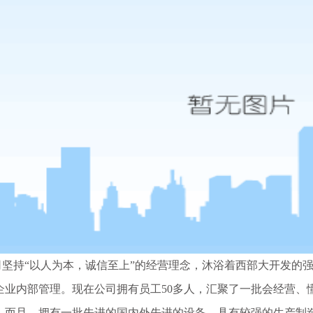
持“以人为本，诚信至上”的经营理念，沐浴着西部大开发的强
企业内部管理。现在公司拥有员工50多人，汇聚了一批会经营、
，而且，拥有一批先进的国内外先进的设备，具有较强的生产制