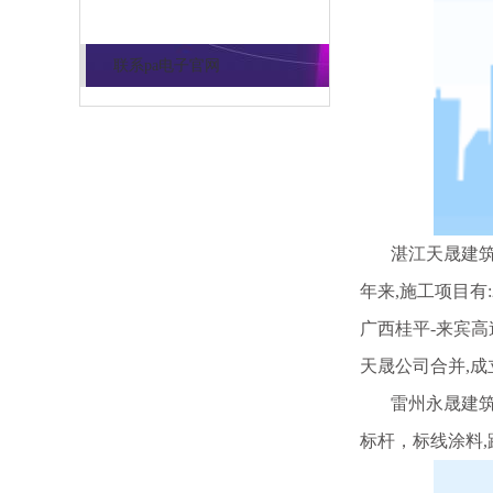
联系pa电子官网
湛江天晟建筑工
年来,施工项目有:
广西桂平-来宾高速
天晟公司合并,
雷州永晟建筑工程
标杆，标线涂料,