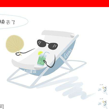
证
诚信建设
信用建设
您的位置： >
信用建设
>
诚信联盟
>
司