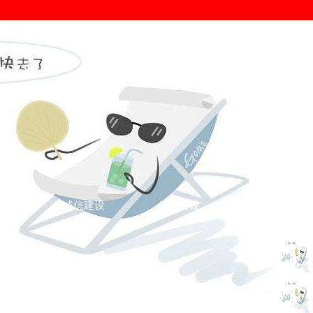
证
诚信建设
信用建设
您的位置： >
维权咨询
>
投诉需知
>