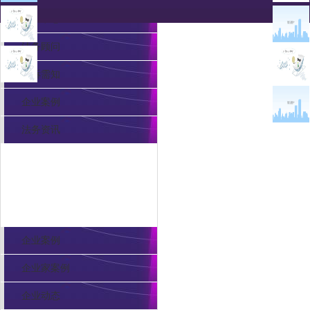
共
0
页
0
条记录
维权中心
法务顾问
投诉需知
企业案例
法务资讯
诚信展示
企业案例
企业家案例
企业动态