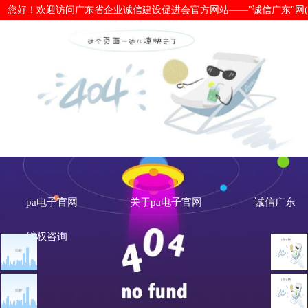
您好！欢迎访问广东省企业诚信建设促进会官方网站——"诚信广东"网(www.cx
财政部：推动会计诚信建设融入国家治
官网
pa电子官网
关于pa电子官网
诚信广东
维权咨询
文章点击排行
诚信新闻
广州市发展改革委关于做
重大突发公共卫生事件一