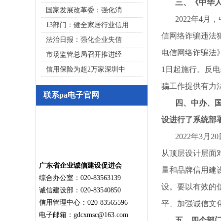
三、《中华人民
国家发展改革委：强化消
2022年4月
13部门：健全家居行业信用
信网络诈骗违法
法治日报：强化企业失信
电信网络诈骗法》
市场监管总局召开推进经
1日起施行。反
信用保险为超2万家深圳中
骗工作提供有力
联系pa电子官网
四、中办、国办
设进行了系统部
2022年3月
从顶层设计层面
广东省企业诚信建设促进会
量和品牌信用建
综合办公室：020-83563139
设。要以有效的
诚信建设部：020-83540850
信用管理中心：020-83565596
平、加强诚信文
电子邮箱：
gdcxmsc@163.com
五、四个部门发