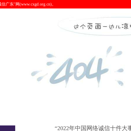
(www.cxgd.org.cn)。
布-pa电子官网
诚信广东
诚信新闻
会员之窗
诚信认
“2022年中国网络诚信十件大