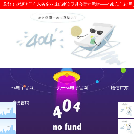
您好！欢迎访问广东省企业诚信建设促进会官方网站——"诚信广东"网(www.cx
银保监会：要扩大制造业中长期贷款、
官网
pa电子官网
关于pa电子官网
诚信广东
维权咨询
文章点击排行
诚信新闻
广州市发展改革委关于做
重大突发公共卫生事件一