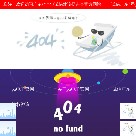
您好！欢迎访问广东省企业诚信建设促进会官方网站——"诚信广东"网(www.cx
让信用成为中小微企业“造血输氧”的硬
pa电子官网
关于pa电子官网
诚信广东
维权咨询
文章点击排行
诚信新闻
广州市发展改革委关于做
重大突发公共卫生事件一