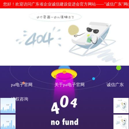
您好！欢迎访问广东省企业诚信建设促进会官方网站——"诚信广东"网(www.cx
企业家典范-pa电子官网
pa电子官网
关于pa电子官网
诚信广东
维权咨询
企业家典范
诚信建设