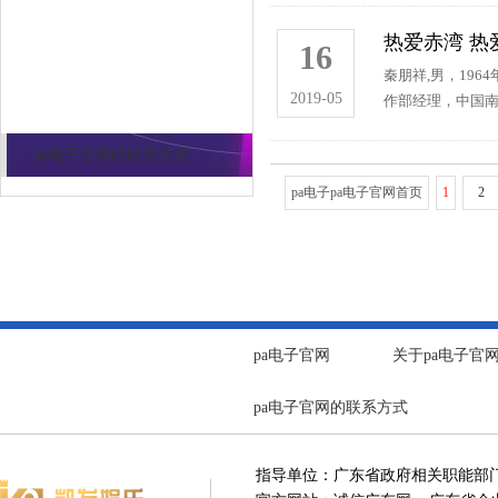
热爱赤湾 
16
pa电子官网的联系方式
秦朋祥,男，19
2019-05
作部经理，中国南山
pa电子官网的联系方式
pa电子pa电子官网首页
1
2
pa电子官网
关于pa电子官
pa电子官网的联系方式
指导单位：广东省政府相关职能部