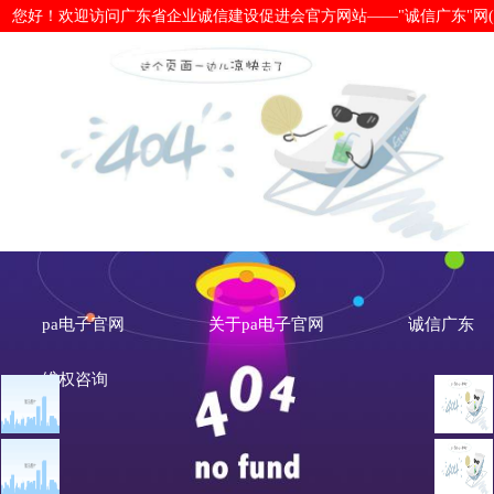
您好！欢迎访问广东省企业诚信建设促进会官方网站——"诚信广东"网(www.cx
企业典范-pa电子官网
pa电子官网
关于pa电子官网
诚信广东
维权咨询
企业典范
诚信建设