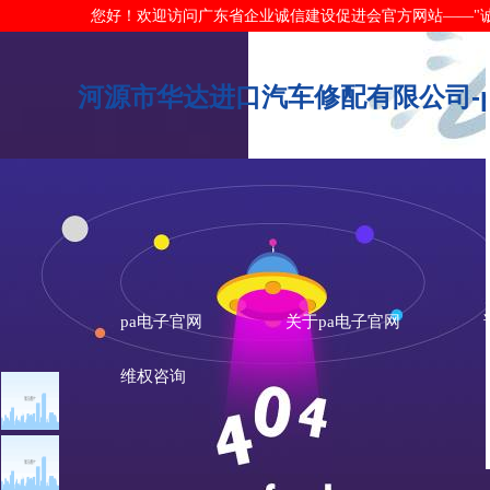
您好！欢迎访问广东省企业诚信建设促进会官方网站——"诚信广东"网
河源市华达进口汽车修配有限公司-
pa电子官网
关于pa电子官网
维权咨询
企业典范
诚信建设