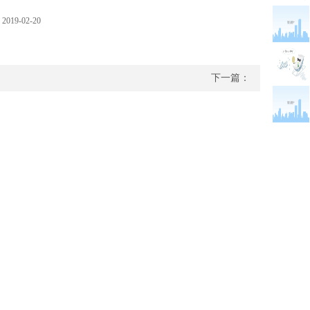
19-02-20
下一篇：