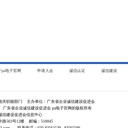
于pa电子官网
申请入会
诚信认证
诚信建设
相关职能部门 主办单位：广东省企业诚信建设促进会
 广东省企业诚信建设促进会 pa电子官网的版权所有
诚信建设促进会信息中心
03号12楼 邮编：510045
3.com
联系电话：020-83563139 83565596