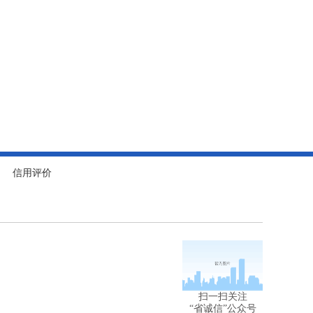
信用评价
扫一扫关注
“省诚信”公众号