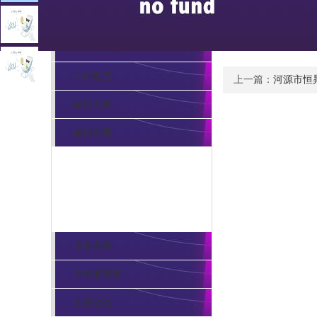
企业典范
企业家典范
工作动态
上一篇：
河源市恒
诚信文件
诚信档案
诚信展示
企业案例
企业家案例
企业动态