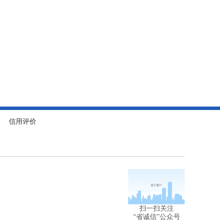
信用评价
扫一扫关注
“省诚信”公众号