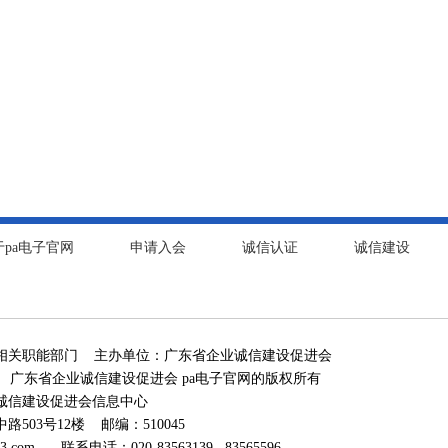
于pa电子官网
申请入会
诚信认证
诚信建设
相关职能部门 主办单位：广东省企业诚信建设促进会
 广东省企业诚信建设促进会 pa电子官网的版权所有
诚信建设促进会信息中心
03号12楼 邮编：510045
3.com
联系电话：020-83563139 83565596