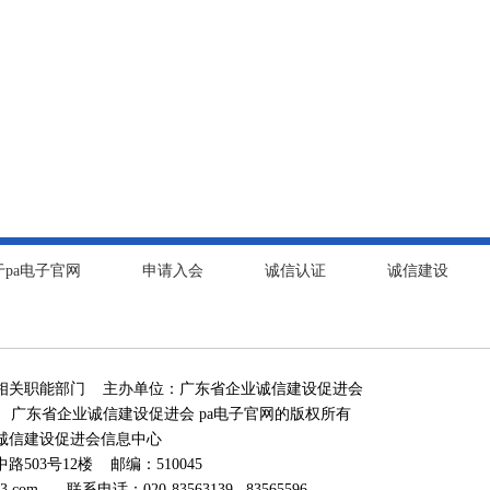
于pa电子官网
申请入会
诚信认证
诚信建设
相关职能部门 主办单位：广东省企业诚信建设促进会
 广东省企业诚信建设促进会 pa电子官网的版权所有
诚信建设促进会信息中心
03号12楼 邮编：510045
3.com
联系电话：020-83563139 83565596