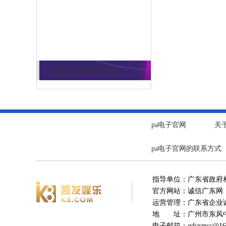
pa电子官网的联系方式
pa电子官网的联系方式
pa电子官网
关
pa电子官网的联系方式
指导单位：广东省政府
官方网站：诚信广东网
运营管理：广东省企业
地 址：广州市东风中路5
电子邮箱：
gdcxmsc@16