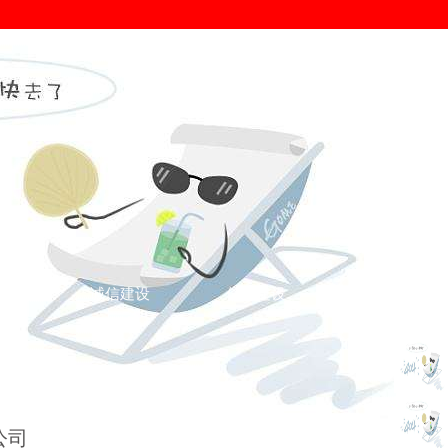
证
诚信建设
信用建设
您的位置： >
诚信建设
>
企业典范
>
公司