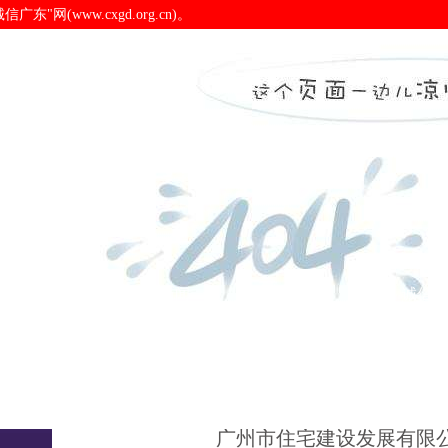
(www.cxgd.org.cn)。
电子官网
诚信广东
诚信新闻
会员之窗
诚信认
广州市住宅建设发展有限