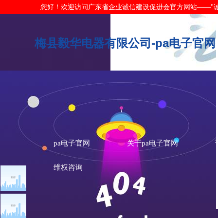
您好！欢迎访问广东省企业诚信建设促进会官方网站——"诚信广东"网
梅县毅华电器有限公司-pa电子官网
pa电子官网
关于pa电子官网
维权咨询
企业典范
诚信建设