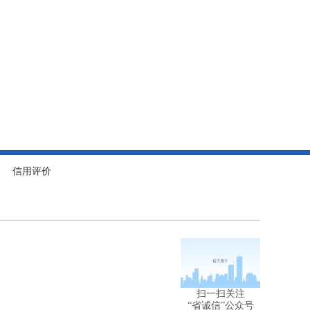
信用评价
扫一扫关注
“省诚信”公众号