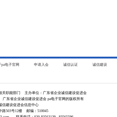
于pa电子官网
申请入会
诚信认证
诚信建设
相关职能部门 主办单位：广东省企业诚信建设促进会
 广东省企业诚信建设促进会 pa电子官网的版权所有
诚信建设促进会信息中心
03号12楼 邮编：510045
3.com
联系电话：020-83563139 83565596