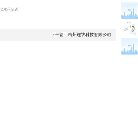
19-02-20
下一篇：
梅州连线科技有限公司