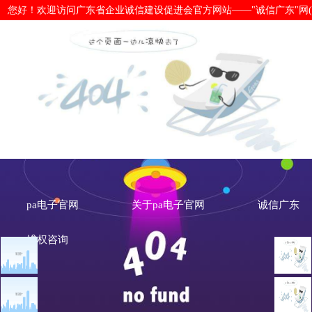
您好！欢迎访问广东省企业诚信建设促进会官方网站——"诚信广东"网(www.cx
广州市贝法易商贸有限公司-pa电子
pa电子官网
关于pa电子官网
诚信广东
维权咨询
企业典范
诚信建设