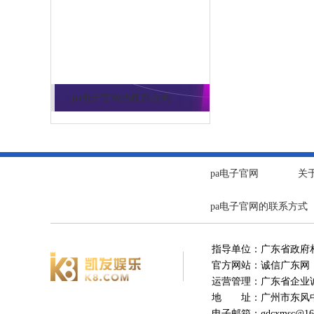
pa电子官网的联系方式
pa电子官网的联系方式
pa电子官网
关
pa电子官网的联系方式
指导单位：广东省政府
官方网站：诚信广东网
运营管理：广东省企业
地 址：广州市东风中路5
电子邮箱：
gdcxmsc@16