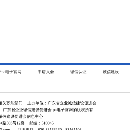
于pa电子官网
申请入会
诚信认证
诚信建设
相关职能部门 主办单位：广东省企业诚信建设促进会
 广东省企业诚信建设促进会 pa电子官网的版权所有
诚信建设促进会信息中心
03号12楼 邮编：510045
3.com
联系电话：020-83563139 83565596