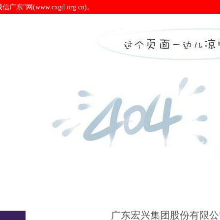
(www.cxgd.org.cn)。
官网
诚信广东
诚信新闻
会员之窗
诚信认
广东宏兴集团股份有限公