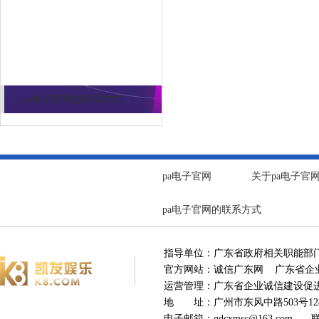
pa电子官网的联系方式
pa电子官网的联系方式
pa电子官网
关于pa电子官
pa电子官网的联系方式
指导单位：广东省政府相关职能部
官方网站：诚信广东网 广东省企业
运营管理：广东省企业诚信建设
地 址：广州市东风中路503号12楼
电子邮箱：
gdcxmsc@163.com
联系电