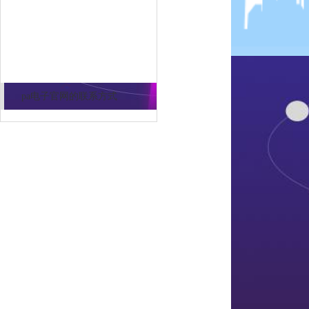
pa电子官网的联系方式
pa电子官网的联系方式