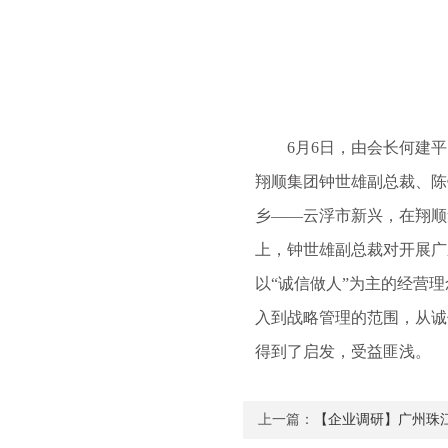
6月6日，由会长何建平
翔顺集团钟世雄副总裁、陈
乡——云浮市新兴，在翔顺
上，钟世雄副总裁对开展广
以“诚信做人”为主的经营
入到战略管理的范围，从诚
得到了启发，受益匪浅。
上一篇：
【企业调研】广州珠