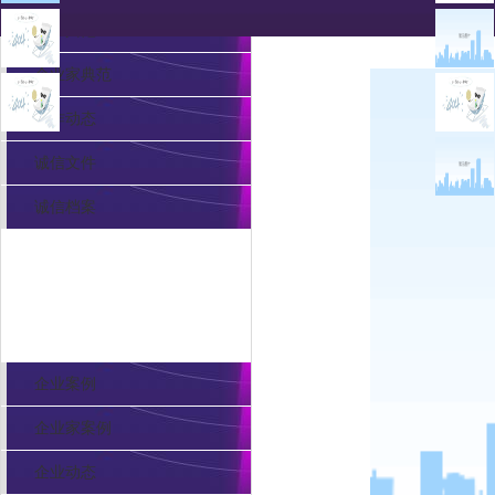
企业典范
企业家典范
工作动态
诚信文件
诚信档案
诚信展示
企业案例
企业家案例
企业动态