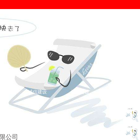
证
诚信建设
信用建设
您的位置： >
诚信建设
>
工作动态
>
限公司