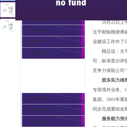
企业典范
企业家典范
10月22日上
工作动态
太平财险顾骁勇
业建设工作作了
诚信文件
顾总说：太平财
诚信档案
司，标准普尔评
竞争力保险公司
诚信展示
股东实力雄
专营境外业务。
企业案例
集团。2001年
同步完成重组改
企业家案例
服务能力突
企业动态