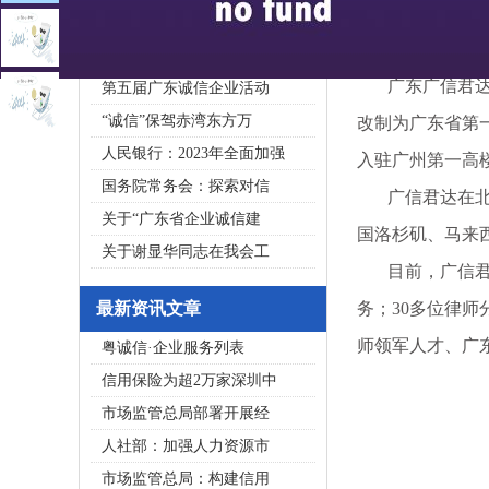
2020广东省守合同重信用企
私募基金亟须建立成熟的
广东广信君达律师
第五届广东诚信企业活动
“诚信”保驾赤湾东方万
改制为广东省第
人民银行：2023年全面加强
入驻广州第一高楼
国务院常务会：探索对信
广信君达在北京
关于“广东省企业诚信建
国洛杉矶、马来
关于谢显华同志在我会工
目前，广信君达
最新资讯文章
务；30多位律
师领军人才、广
粤诚信·企业服务列表
信用保险为超2万家深圳中
市场监管总局部署开展经
人社部：加强人力资源市
市场监管总局：构建信用