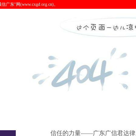
(www.cxgd.org.cn)。
务所-pa电子官网
诚信广东
诚信新闻
会员之窗
诚信认
信任的力量——广东广信君达律