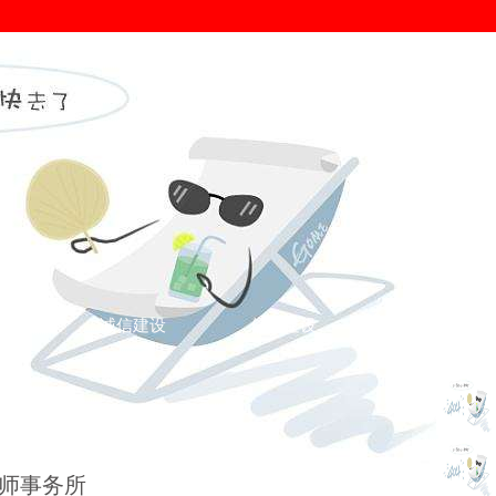
证
诚信建设
信用建设
您的位置： >
诚信认证
>
广东典范
>
师事务所