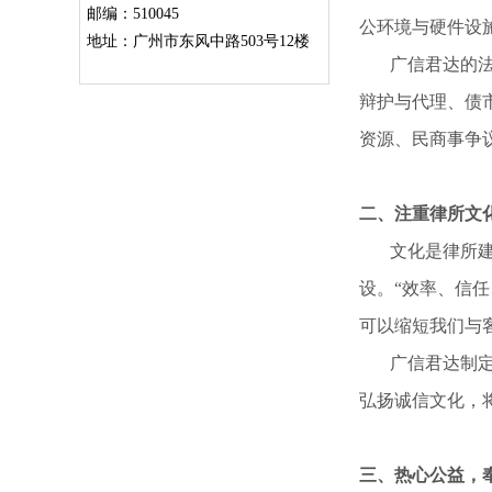
邮编：510045
公环境与硬件设
地址：广州市东风中路503号12楼
广信君达的法律
辩护与代理、债
资源、民商事争
二、注重律所文
文化是律所建设
设。“效率、信
可以缩短我们与
广信君达制定了
弘扬诚信文化，
三、热心公益，