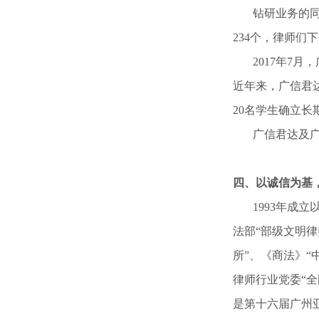
钻研业务的同时
234个，律师
2017年7月
近年来，广信君
20名学生确立长
广信君达及广信
四、以诚信为基
1993年成立
法部“部级文明律
所”、《商法》“
律师行业党委“全
是第十六届广州