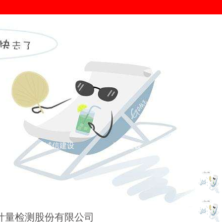
证
诚信建设
信用建设
您的位置： >
诚信认证
>
广东典范
>
计量检测股份有限公司