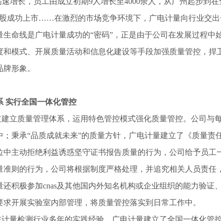
高速增长，员工由成立初期9人增长至4000余人，从广州起步到
交所a股成功上市……在激烈的市场竞争环境下，广电计量向行业交
量生命线是广电计量成功的“密码”，正是由于公司在发展过程中
度和模式、开展质量活动和信息化建设等手段加强质量管控，捍
品牌形象。
系 实行全国一体化管控
立质量管理体系，运用特色管控模式强化质量管控。公司与每
中；秉承“品质成就未来”的质量方针，广电计量建立了《质量责
位中主动拒绝利益诱惑坚守证书报告质量的行为，公司给予员工
量准则的行为，公司将根据制度严格处理，并追究相关人员责任
量还积极参加cnas及其他国内外知名机构或企业组织的能力验
要求开展实验室内部管理，将质量管控落实到日常工作中。
量检测行业多年的实践经验，广电计量建立了全国一体化管控体