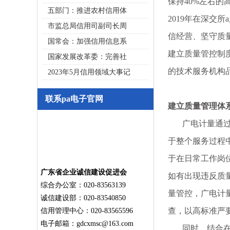
保持40%左右的
五部门：推进农村信用体
2019年在深
市监总局信用司副司长周
信经营、坚守质
国常会：加强信用信息系
建立质量管控制
国家发展改革委：完善社
的技术服务机构
2023年5月信用领域大事记
联系pa电子官网
建立质量管理体
广电计量通过建
于整个服务过程
于在日常工作岗
广东省企业诚信建设促进会
如有出现违反质
综合办公室：020-83563139
量管控，广电计
诚信建设部：020-83540850
查，以高标准严
信用管理中心：020-83565596
电子邮箱：
gdcxmsc@163.com
同时，结合在计