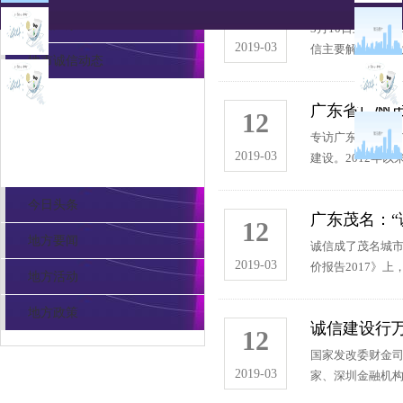
我国征信体
13
诚信广东
3月10日上午1
2019-03
信主要解决的是微
地市诚信动态
广东省广州
12
诚信地市
专访广东省广州市
2019-03
建设。2012年以
今日头条
广东茂名：“
12
地方要闻
诚信成了茂名城
2019-03
价报告2017》上
地方活动
地方政策
诚信建设行万
12
国家发改委财金
2019-03
家、深圳金融机构和