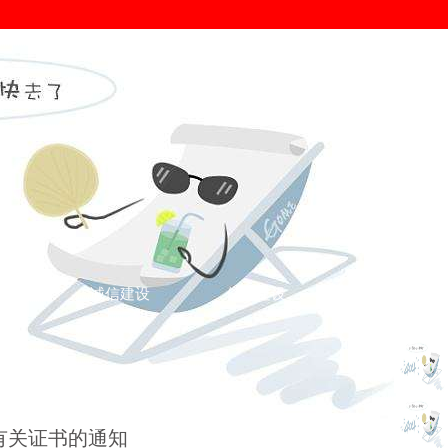
证
诚信建设
信用建设
您的位置： >
诚信新闻
>
pa电子官网的公告
>
有关证书的通知