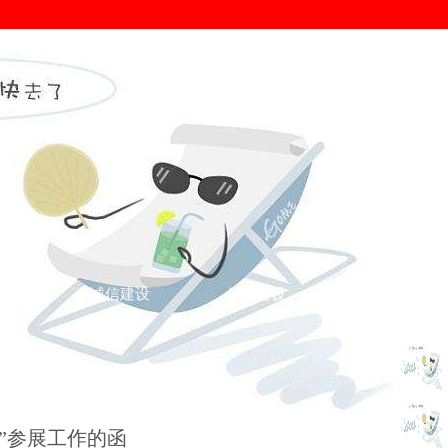
证
诚信建设
信用建设
您的位置： >
促进会动态
>
会”参展工作的函