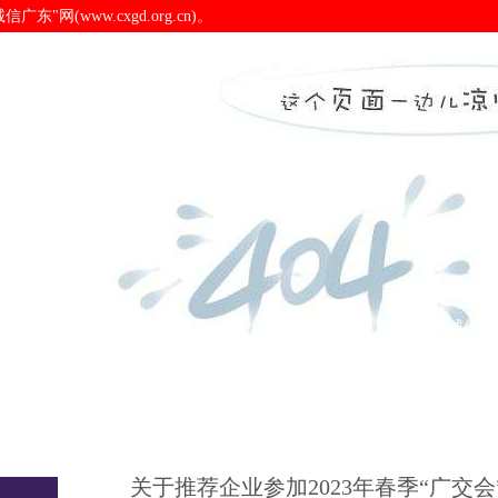
(www.cxgd.org.cn)。
会”参展工作的函-pa电子
诚信广东
诚信新闻
会员之窗
诚信认
关于推荐企业参加2023年春季“广交