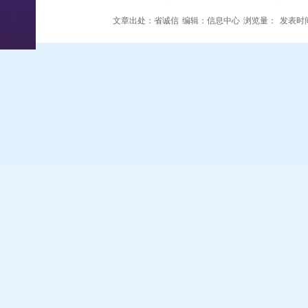
文章出处：省诚信
编辑：信息中心
浏览量：
发表时间：