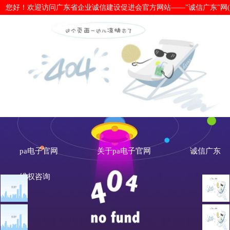
您好！欢迎访问广东省企业诚信建设促进会官方网站——"诚信广东"网(www.cx
政府工作报告：着力推动社会信用等方
子官网
pa电子官网
关于pa电子官网
诚信广东
维权咨询
文章点击排行
诚信新闻
广州市发展改革委关于做
重大突发公共卫生事件一