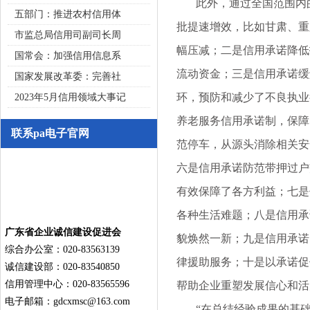
此外，通过全国范围内的
五部门：推进农村信用体
批提速增效，比如甘肃、重
市监总局信用司副司长周
幅压减；二是信用承诺降低
国常会：加强信用信息系
流动资金；三是信用承诺缓
国家发展改革委：完善社
环，预防和减少了不良执业
2023年5月信用领域大事记
养老服务信用承诺制，保障
联系pa电子官网
范停车，从源头消除相关安
六是信用承诺防范带押过户
有效保障了各方利益；七是
各种生活难题；八是信用承
广东省企业诚信建设促进会
貌焕然一新；九是信用承诺
综合办公室：020-83563139
律援助服务；十是以承诺促
诚信建设部：020-83540850
信用管理中心：020-83565596
帮助企业重塑发展信心和活
电子邮箱：
gdcxmsc@163.com
“在总结经验成果的基础