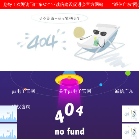
您好！欢迎访问广东省企业诚信建设促进会官方网站——"诚信广东"网(www.cx
中经社发布《信用承诺实践创新助力
（2023）》-pa电子官网
pa电子官网
关于pa电子官网
诚信广东
维权咨询
文章点击排行
诚信新闻
广州市发展改革委关于做
中
重大突发公共卫生事件一