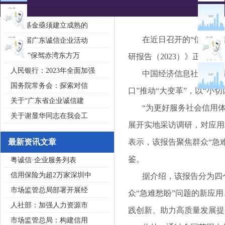
2020广东省守合同重信用企
私募基金亟须建立成熟的
在近日召开的“信用承诺
第五届广东诚信企业活动
“诚信”保驾赤湾东方万
研报告（2023）》正式发
人民银行：2023年全面加强
中国经济信息社董事、副
国务院常务会：探索对信
口”推动“大变革”，以“小
关于“广东省企业诚信建
“为更好服务社会信用体
关于谢显华同志在我会工
展开实地采访调研，对应用
最新资讯文章
表示，该报告聚焦群众“急
鉴。
粤诚信·企业服务列表
信用保险为超2万家深圳中
据介绍，该报告分为四个
市场监管总局部署开展经
众“急难愁盼”问题的新应
人社部：加强人力资源市
践创新、助力高质量发展提
市场监管总局：构建信用