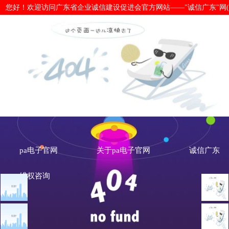
您好！欢迎访问广东省企业诚信建设促进会官方网站——"诚信广东"网(www.cx
国家发展改革委 人民银行关于印发
录（2022年版）》和《全国失信惩戒
版）-pa电子官网
pa电子官网
关于pa电子官网
诚信广东
维权咨询
文章点击排行
诚信新闻
广州市发展改革委关于做
国家发展改革委 人民
重大突发公共卫生事件一