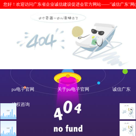
您好！欢迎访问广东省企业诚信建设促进会官方网站——"诚信广东"网(www.cx
最高法：维护诚信公平高效市场秩序
营-pa电子官网
pa电子官网
关于pa电子官网
诚信广东
维权咨询
文章点击排行
诚信新闻
广州市发展改革委关于做
重大突发公共卫生事件一