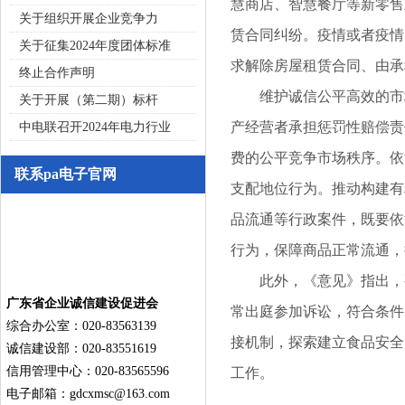
慧商店、智慧餐厅等新零售
关于组织开展企业竞争力
赁合同纠纷。疫情或者疫情
关于征集2024年度团体标准
求解除房屋租赁合同、由承
终止合作声明
维护诚信公平高效的市场
关于开展（第二期）标杆
产经营者承担惩罚性赔偿责
中电联召开2024年电力行业
费的公平竞争市场秩序。依
联系pa电子官网
支配地位行为。推动构建有
品流通等行政案件，既要依
行为，保障商品正常流通，
此外，《意见》指出，要
广东省企业诚信建设促进会
常出庭参加诉讼，符合条件
综合办公室：020-83563139
接机制，探索建立食品安全
诚信建设部：020-83551619
信用管理中心：020-83565596
工作。
电子邮箱：
gdcxmsc@163.com