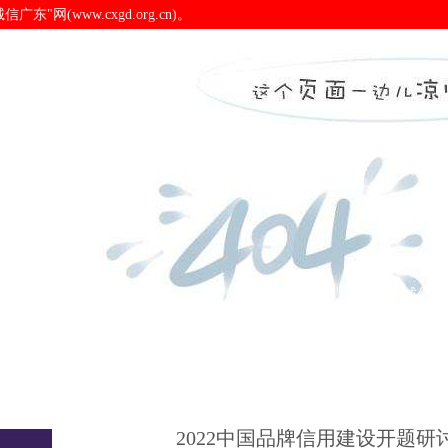
(www.cxgd.org.cn)。
开-pa电子官网
诚信广东
诚信新闻
会员之窗
诚信认
2022中国品牌信用建设开题研