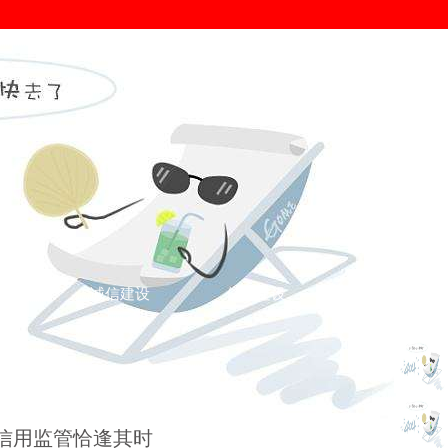
证
诚信建设
信用建设
您的位置： >
诚信新闻
>
诚信新闻
>
全信用监管恰逢其时