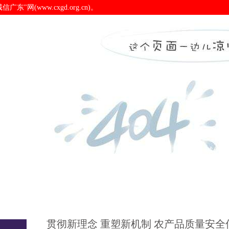
(www.cxgd.org.cn)。
安全信用监管恰逢其时-pa
诚信广东
诚信新闻
会员之窗
诚信认
贯彻新理念 重塑新机制 农产品质量安