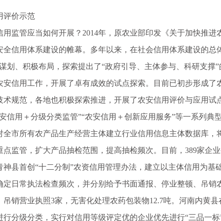
评价示范
监管应当如何开展？2014年，原农业部印发《关于加快推进
安全信用体系建设的帷幕。多年以来，在社会信用体系建设的总
真谋划、积极布局，探索提出了“政府引导、主体参与、科研支撑
农安信用工作，开展了卓有成效的试点探索。目前已初步形成了
技术规范，各地也积极探索推进，开展了农安信用评价与应用试
安信用＋分级分类监管”“农安信用＋创新应用服务”等一系列典
市所有农产品生产经营主体建立行业信用信息主体数据库，将
重点监管，扩大产品抽检范围，提高抽检频次。目前，389家企业
四川青神县首创“十二分制”农资信用管理办法，建立以主体信用为
确定日常执法检查频次，并分别给予书面通报、停业整顿、吊销
，吊销营业执照3家，无害化处理农药包装物12.7吨。河南内黄
进行分级分类，实行对信用等级评定优的企业优先进行“三品一标