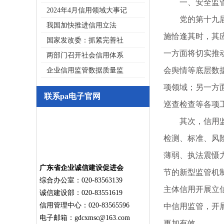
一、安全监管
2024年4月信用领域大事记
党的第十九届五
我国加快推进信用立法
施恰逢其时，其
国家发改委：抓紧完善社
一方面将切实推
两部门召开社会信用体系
会舆情等底层数
企业信用监管数据质量监
项领域；另一方
联系pa电子官网
巡查检查等各项
其次，信用监管
检测、标准、风
薄弱、执法震慑
广东省企业诚信建设促进会
节的新型监管机
综合办公室：020-83563139
主体信用开展立
诚信建设部：020-83551619
信用管理中心：020-83565596
中信用监管，开
电子邮箱：
gdcxmsc@163.com
更加有效。