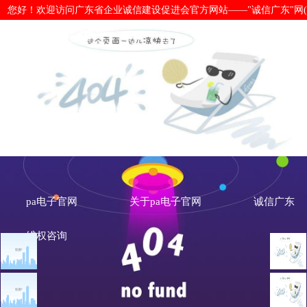
您好！欢迎访问广东省企业诚信建设促进会官方网站——"诚信广东"网(www.cx
连续9年写入政府工作报告 社会信用
全？-pa电子官网
pa电子官网
关于pa电子官网
诚信广东
维权咨询
文章点击排行
诚信新闻
广州市发展改革委关于做
重大突发公共卫生事件一