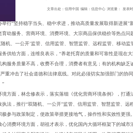
文章出处：信用中国
编辑：信息中心
浏览量：
发表时间
行“坚持稳字当头、稳中求进，推动高质量发展取得新进展”新
老育幼服务、营商环境、消费环境、大宗商品保供稳价等热点问
双随机、一公开’监管、信用监管、智慧监管、远程监管、移动监
供给方面，连维良表示，“养老托育的质量和可靠性是现在大
机构服务质量不高，收费不合理，消费者有意见；有的机构缺乏诚
’，严重冲击了社会道德和法律底线。对此必须切实加强部门的协
”
方面，林念修表示，落实落细《优化营商环境条例》，打通法规
政执法，推行“双随机、一公开”监管、信用监管、智慧监管、远
积极参与政策制定，使政策举措更接地气，操作性和实效性更强
消费环境方面，胡祖才表示，优化国内大循环框架下的城市消