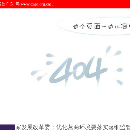
(www.cxgd.org.cn)。
实落细监管制度规则 推行
诚信广东
诚信新闻
会员之窗
诚信认
国家发展改革委：优化营商环境要落实落细监管