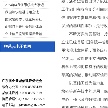
致，还有些省份出现了以经
2024年4月信用领域大事记
工作部门在各省则分别由信
我国加快推进信用立法
信用管理专责机关和信用职
国家发改委：抓紧完善社
发展的基础性事项，是行政
两部门召开社会信用体系
不断夯实制度基础，持续
企业信用监管数据质量监
立法已经贯通“国务院—省
联系pa电子官网
用法规规章体系，而各级行
的终点。政府信用立法的发
科学系统和衔接有序的政府
草案的功能，推动国家信用
广东省企业诚信建设促进会
以基础工程为着力点，优
综合办公室：020-83563139
块链等新兴技术的运用，保
诚信建设部：020-83551619
信用管理中心：020-83565596
中心，强化政府数据部门的
电子邮箱：
gdcxmsc@163.com
机构和市场征信业务，完善