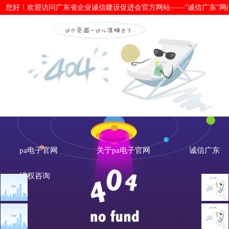
您好！欢迎访问广东省企业诚信建设促进会官方网站——"诚信广东"网(www.cx
连维良：促进形成更加公平竞争的市
设-pa电子官网
pa电子官网
关于pa电子官网
诚信广东
维权咨询
文章点击排行
诚信新闻
广州市发展改革委关于做
重大突发公共卫生事件一