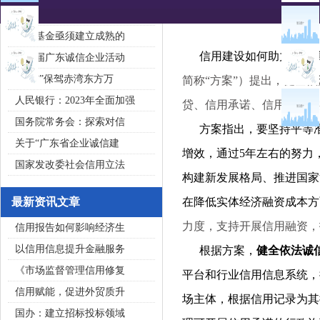
2020广东省守合同重信用企
私募基金亟须建立成熟的
信用建设如何助力构建高
第五届广东诚信企业活动
“诚信”保驾赤湾东方万
简称“方案”）提出，健全
人民银行：2023年全面加强
贷、信用承诺、信用分级分
国务院常务会：探索对信
方案指出，要坚持平等准
关于“广东省企业诚信建
增效，通过5年左右的努力
国家发改委社会信用立法
构建新发展格局、推进国家
最新资讯文章
在降低实体经济融资成本方
力度，支持开展信用融资，
信用报告如何影响经济生
以信用信息提升金融服务
根据方案，
健全依法诚
《市场监督管理信用修复
平台和行业信用信息系统，
信用赋能，促进外贸质升
场主体，根据信用记录为其
国办：建立招标投标领域