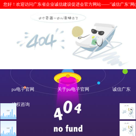
您好！欢迎访问广东省企业诚信建设促进会官方网站——"诚信广东"网(www.cx
信用建设如何助力构建高标准市场体系
亮眼-pa电子官网
pa电子官网
关于pa电子官网
诚信广东
维权咨询
文章点击排行
诚信新闻
广州市发展改革委关于做
重大突发公共卫生事件一