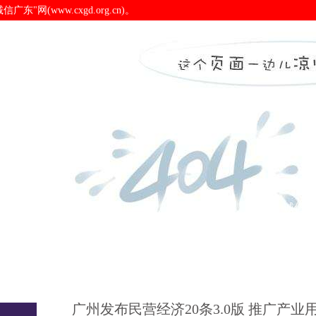
(www.cxgd.org.cn)。
业用地“带方案”出让-pa电
诚信广东
诚信新闻
会员之窗
诚信认
广州发布民营经济20条3.0版 推广产业