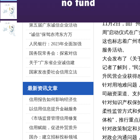
2020广东省守合同重信用企
私募基金亟须建立成熟的
11月2日，由广
第五届广东诚信企业活动
周”启动仪式在
“诚信”保驾赤湾东方万
这也标志着广州
人民银行：2023年全面加强
服务活动。
国务院常务会：探索对信
大会发布了《关
关于“广东省企业诚信建
记者了解到，
“
国家发改委社会信用立法
升民营企业获得
针对用地难问题
最新资讯文章
司融资渠道、支
信用报告如何影响经济生
针对知识产权保
以信用信息提升金融服务
柔性监管方式和
《市场监督管理信用修复
体检”，推行重
信用赋能，促进外贸质升
针对政策制定和
国办：建立招标投标领域
对政企沟通问题