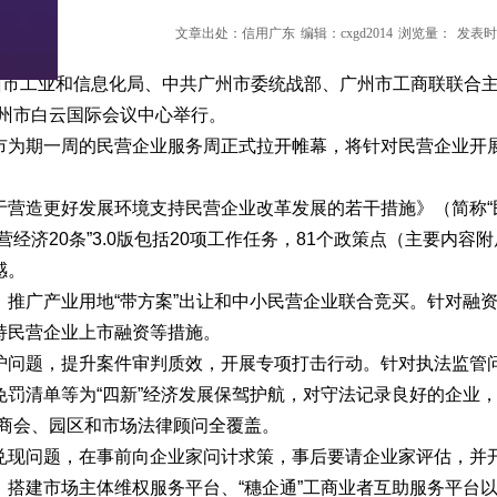
文章出处：信用广东
编辑：cxgd2014
浏览量：
发表时间
州市工业和信息化局、中共广州市委统战部、广州市工商联联合主
广州市白云国际会议中心举行。
市为期一周的民营企业服务周正式拉开帷幕，将针对民营企业开
于营造更好发展环境支持民营企业改革发展的若干措施》（简称
民营经济20条”3.0版包括20项工作任务，81个政策点（主要
感。
，推广产业用地
“带方案”出让和中小民营企业联合竞买。针对融
持民营企业上市融资等措施。
护问题，提升案件审判质效，开展专项打击行动。针对执法监管
免罚清单等为“四新”经济发展保驾护航，对守法记录良好的企业
点商会、园区和市场法律顾问全覆盖。
兑现问题，在事前向企业家问计求策，事后要请企业家评估，并
，搭建市场主体维权服务平台、“穗企通”工商业者互助服务平台