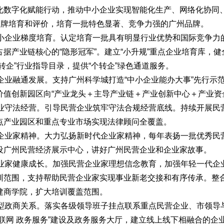
化数字化赋能行动，推动中小企业实现智能化生产、网络化协同
”品牌培育和评价，培育一批特色显著、竞争力强的广州品牌。
中小企业梯度培育。认定培育一批具有明显行业优势和国际竞争力
占据产业链核心的“隐形冠军”。建立“小升规”重点企业培育库，
转企”行业指导目录，提供“个转企”绿色通道服务。
小企业融通发展。支持广州科学城打造“中小企业能办大事”先行
价值创新园区向“产业龙头＋主导产业链＋产业创新中心＋产业资
企业守法经营。引导民营企业筑牢守法合规经营底线。持续开展民
点产业园区和重点专业市场实现法律顾问全覆盖。
代企业家精神。大力弘扬新时代企业家精神，每年表扬一批优秀民
设广州民营经济展示中心，讲好广州民营企业和企业家故事。
企业家健康成长。加强民营企业家理想信念教育，加强年轻一代企
训范围，支持帮助民营企业家实现事业新老交接和有序传承。整
建商学院，扩大培训覆盖范围。
新型政商关系。落实各级领导班子挂点联系重点民营企业、市领导
互联网 政务服务”建设及政务服务大厅，建立线上线下相融合的企