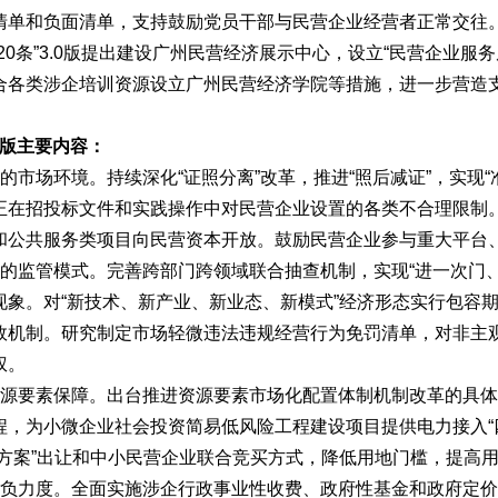
清单和负面清单，支持鼓励党员干部与民营企业经营者正常交往
20条”3.0版提出建设广州民营经济展示中心，设立“民营企业
合各类涉企培训资源设立广州民营经济学院等措施，进一步营造
.0版主要内容：
的市场环境。持续深化“证照分离”改革，推进“照后减证”，实现“
正在招投标文件和实践操作中对民营企业设置的各类不合理限制
和公共服务类项目向民营资本开放。鼓励民营企业参与重大平台
慎的监管模式。完善跨部门跨领域联合抽查机制，实现“进一次门、
现象。对“新技术、新产业、新业态、新模式”经济形态实行包容
效机制。研究制定市场轻微违法违规经营行为免罚清单，对非主
权。
资源要素保障。出台推进资源要素市场化配置体制机制改革的具
程，为小微企业社会投资简易低风险工程建设项目提供电力接入“
带方案”出让和中小民营企业联合竞买方式，降低用地门槛，提高
减负力度。全面实施涉企行政事业性收费、政府性基金和政府定