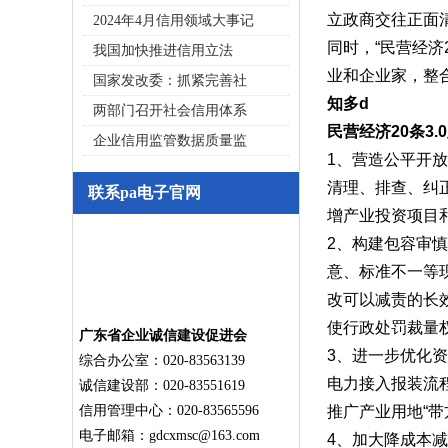
立政商交往正面
2024年4月信用领域大事记
同时，
“民营经济
我国加快推进信用立法
业和企业家，整
国家发改委：抓紧完善社
知多
d
两部门召开社会信用体系
民营经济
20条3
企业信用监管数据质量监
1、营造公平开放
清理、排查、纠
联系pa电子官网
增产业投资项目
2、构建包容审
意、标准不一等
改可以减责的长
使行政处罚裁量
广东省企业诚信建设促进会
3、进一步优化
综合办公室：020-83563139
电力接入报装流
诚信建设部：020-83551619
信用管理中心：020-83565596
推广产业用地“
电子邮箱：
gdcxmsc@163.com
4、加大降成本