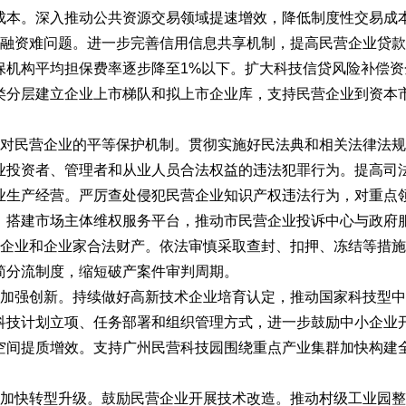
成本。深入推动公共资源交易领域提速增效，降低制度性交易成
业融资难问题。进一步完善信用信息共享机制，提高民营企业贷
保机构平均担保费率逐步降至1%以下。扩大科技信贷风险补偿
类分层建立企业上市梯队和拟上市企业库，支持民营企业到资本
法对民营企业的平等保护机制。贯彻实施好民法典和相关法律法
业投资者、管理者和从业人员合法权益的违法犯罪行为。提高司
业生产经营。严厉查处侵犯民营企业知识产权违法行为，对重点
。搭建市场主体维权服务平台，推动市民营企业投诉中心与政府
营企业和企业家合法财产。依法审慎采取查封、扣押、冻结等措
简分流制度，缩短破产案件审判周期。
业加强创新。持续做好高新技术企业培育认定，推动国家科技型
科技计划立项、任务部署和组织管理方式，进一步鼓励中小企业
空间提质增效。支持广州民营科技园围绕重点产业集群加快构建
业加快转型升级。鼓励民营企业开展技术改造。推动村级工业园