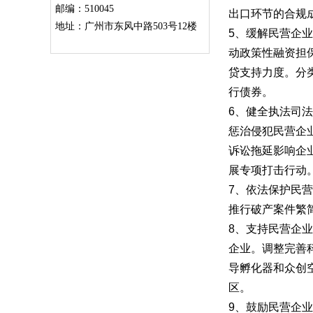
邮编：510045
出口环节的合规
地址：广州市东风中路503号12楼
5、缓解民营企
动政策性融资担
贷支持力度。分
行债券。
6、健全执法司
惩治侵犯民营企
诉讼拖延影响企
展专项打击行动
7、依法保护民
推行破产案件繁
8、支持民营企
企业。调整完善
导孵化器和众创
区。
9、鼓励民营企