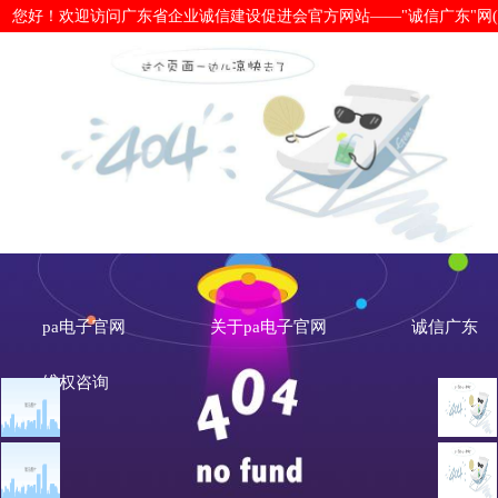
您好！欢迎访问广东省企业诚信建设促进会官方网站——"诚信广东"网(www.cx
国家知识产权局开展信用分级分类监管
官网
pa电子官网
关于pa电子官网
诚信广东
维权咨询
文章点击排行
诚信新闻
广州市发展改革委关于做
重大突发公共卫生事件一